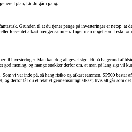
enerelt plan, før du går i gang.
tastisk. Grunden til at du tjener penge på investeringer er netop, at der 
elt eller forventet afkast hænger sammen. Tager man noget som Tesla for n
er til investeringer. Man kan dog alligevel sige lidt på baggrund af hist
det god mening, og mange snakker derfor om, at man på lang sigt vil kun
isiko. Som vi var inde på, så hang risiko og afkast sammen. SP500 består 
og derfor får du et relativt gennemsnitligt afkast, hvis alt går som det