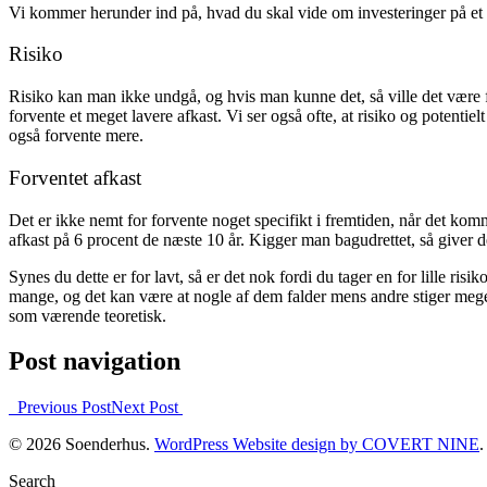
Vi kommer herunder ind på, hvad du skal vide om investeringer på et g
Risiko
Risiko kan man ikke undgå, og hvis man kunne det, så ville det være fan
forvente et meget lavere afkast. Vi ser også ofte, at risiko og potenti
også forvente mere.
Forventet afkast
Det er ikke nemt for forvente noget specifikt i fremtiden, når det komm
afkast på 6 procent de næste 10 år. Kigger man bagudrettet, så giver 
Synes du dette er for lavt, så er det nok fordi du tager en for lille r
mange, og det kan være at nogle af dem falder mens andre stiger meget, 
som værende teoretisk.
Post navigation
Previous Post
Next Post
© 2026 Soenderhus.
WordPress Website design by COVERT NINE
.
Search